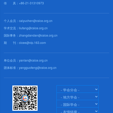
传 真：+86-21-31310973
个人会员：caiyuchen@csice.org.cn
学术交流：liufang@csice.org.cn
国际事务：zhangdandan@csice.org.cn
期 刊：cicee@vip.163.com
单位会员：yanlan@csice.org.cn
团体标准：yangguofeng@csice.org.cn