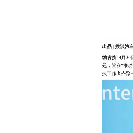
出品
|
搜狐汽
编者按
|
4月2
题，旨在“推
技工作者齐聚