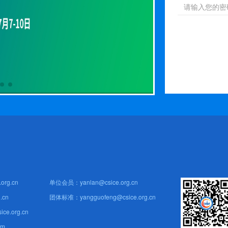
org.cn
单位会员：yanlan@csice.org.cn
.cn
团体标准：yangguofeng@csice.org.cn
e.org.cn
om